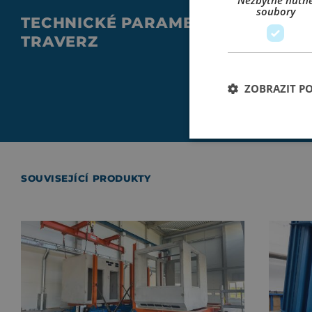
Nezbytně nutn
soubory
TECHNICKÉ PARAMETRY JEŘÁBOV
TRAVERZ
ZOBRAZIT P
SOUVISEJÍCÍ PRODUKTY