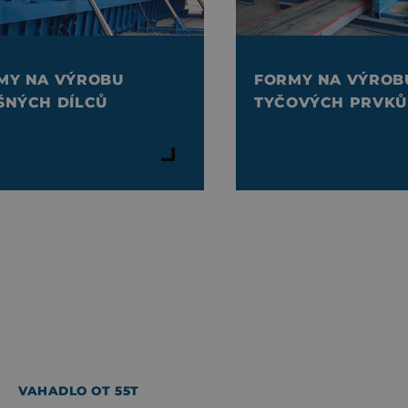
MY NA VÝROBU
FORMY NA VÝROB
ŠNÝCH DÍLCŮ
TYČOVÝCH PRVKŮ
VAHADLO OT 55T