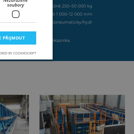
Nezařazené
soubory
běžně 250–50 000 kg
běžně 1 000–12 000 mm
ručně/motoricky/pneumaticky/hydr
E PŘIJMOUT
y lze měnit dle potřeb zákazníka.
RED BY COOKIESCRIPT