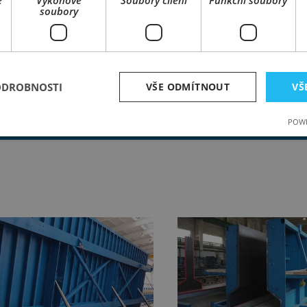
é
Výkonové
Soubory cílení
Funkční soubory
soubory
nosnost
ÝCH
délka
ovládání stavitelného provedení
ODROBNOSTI
VŠE ODMÍTNOUT
VŠ
POZNÁMKY:
Technické parametr
POWE