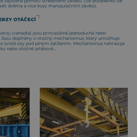
je zajištěna pomocí středového závěsu. Dle požadavku lze
adit dvěma a více kusy manipulačních závěsů.
ERZY OTÁČECÍ
verzy (vahadla) jsou principiálně jednoduché nebo
. Jsou doplněny o otočný mechanismus, který umožňuje
lo svislé osy pod plným zatížením. Mechanismus nahrazuje
áku nebo otočné jeřábové…