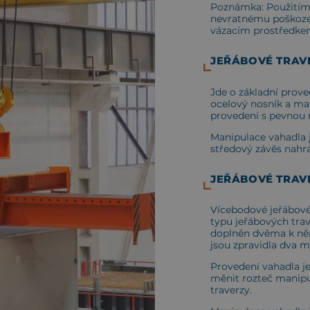
Poznámka: Použitím 
nevratnému poškoze
vázacím prostředkem
JEŘÁBOVÉ TRAV
Jde o základní prove
ocelový nosník a ma
provedení s pevnou 
Manipulace vahadla 
středový závěs nahr
JEŘÁBOVÉ TRAV
Vícebodové jeřábové 
typu jeřábových tra
doplněn dvěma k něm
jsou zpravidla dva m
Provedení vahadla j
měnit rozteč manipu
traverzy.