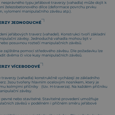
nesprávného typu jeřábové traverzy (vahadla) může dojít k
ní železobetonového dílce (deformace povrchu prvku
, vylomení manipulačního závěsu atp.).
ERZY JEDNODUCHÉ
dení jeřábových traverz (vahadel). Konstrukci tvoří základní
nipulační závěsy. Jednoduchá vahadla mohou být v
nebo posuvnou roztečí manipulačních závěsů.
je zajištěna pomocí středového závěsu. Dle požadavku lze
adit dvěma či více kusy manipulačních závěsů.
ERZY VÍCEBODOVÉ
traverzy (vahadla) konstrukčně vycházejí ze základního
verz. Jsou tvořeny hlavním ocelovým nosníkem, který je
u kolmými příčníky (tzv. H-traverza). Na každém příčníku
anipulační závěsy.
e pevné nebo stavitelné. Stavitelné provedení umožňuje
lačních závěsů v podélném i příčném směru jeřábové