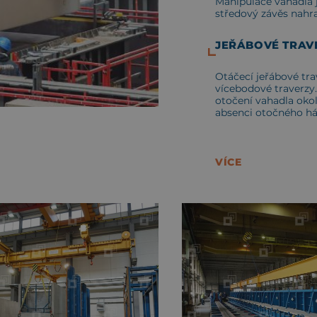
Manipulace vahadla 
středový závěs nahr
JEŘÁBOVÉ TRAV
Otáčecí jeřábové tra
vícebodové traverzy
otočení vahadla oko
absenci otočného h
VÍCE