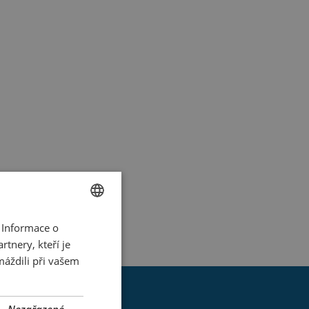
 Informace o
CZECH
tnery, kteří je
ENGLISH
máždili při vašem
GERMAN