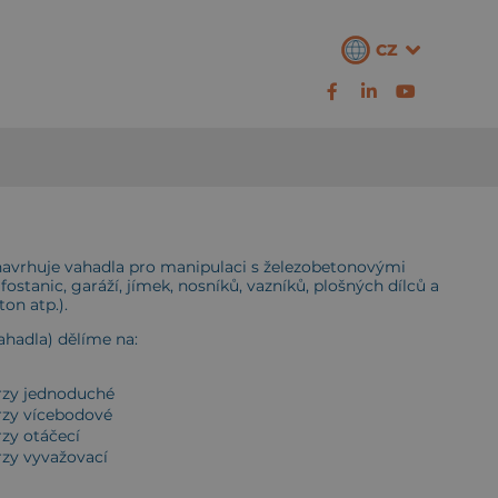
CZ
avrhuje vahadla pro manipulaci s železobetonovými
fostanic, garáží, jímek, nosníků, vazníků, plošných dílců a
on atp.).
ahadla) dělíme na:
rzy jednoduché
rzy vícebodové
rzy otáčecí
rzy vyvažovací