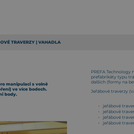
OVÉ TRAVERZY | VAHADLA
PREFA Technology n
prefabrikáty typu tra
dalších (formy na bet
pro manipulaci s volně
ení) ve více bodech.
Jeřábové traverzy (v
mi body.
jeřábové trave
jeřábové trave
jeřábové trave
jeřábové trave