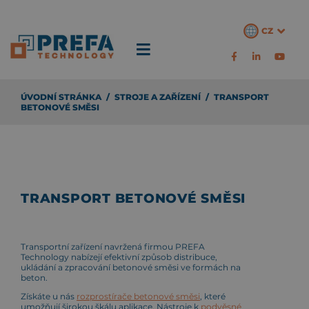
CZ
ÚVODNÍ STRÁNKA
/
STROJE A ZAŘÍZENÍ
/
TRANSPORT
BETONOVÉ SMĚSI
TRANSPORT BETONOVÉ SMĚSI
Transportní zařízení navržená firmou PREFA
Technology nabízejí efektivní způsob distribuce,
ukládání a zpracování betonové směsi ve formách na
beton.
Získáte u nás
rozprostírače betonové směsi
, které
umožňují širokou škálu aplikace. Nástroje k
podvěsné