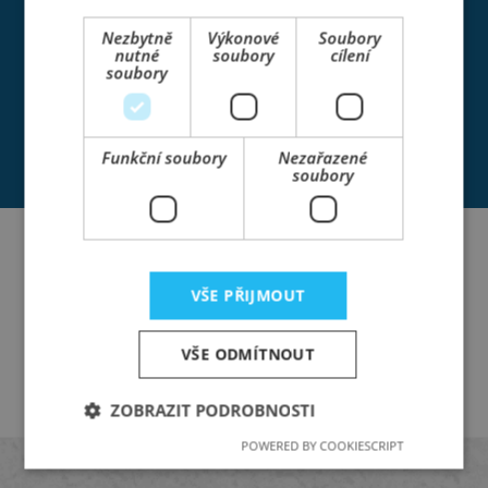
našeho
výrobního
závodu Vám
Nezbytně
Výkonové
Soubory
zajistí výrobu dle
nutné
soubory
cílení
dodané výrobní
soubory
dokumentace.
VÍCE
Funkční soubory
Nezařazené
soubory
REFERENCE
ROZPROSTÍRAČE BETONOVÉ SMĚSI
VŠE PŘIJMOUT
ROZPROSTÍRAČE BETONOVÉ SMĚSI
VÍCE
VŠE ODMÍTNOUT
ZOBRAZIT PODROBNOSTI
POWERED BY COOKIESCRIPT