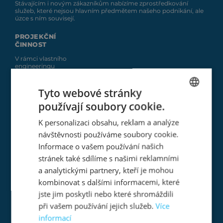
Stávajícím i novým zákazníkům nabízíme zprostředkování
služeb, které nejsou hlavním předmětem našeho podnikání, ale
úzce s ním souvisejí.
PROJEKČNÍ
ČINNOST
V rámci vlastního
engineeringu
nabízíme
spolupráci při
realizaci Vašich
Tyto webové stránky
projektů.
používají soubory cookie.
CZECH
REPASE
K personalizaci obsahu, reklam a analýze
Vlastníte zařízení,
ENGLISH
které vlivem
návštěvnosti používáme soubory cookie.
používání ztrácí
GERMAN
Informace o vašem používání našich
původní
vlastnosti, ale
stránek také sdílíme s našimi reklamními
výměna celku je
příliš nákladná?
a analytickými partnery, kteří je mohou
kombinovat s dalšími informacemi, které
ZAKÁZKOVÁ
jste jim poskytli nebo které shromáždili
VÝROBA
při vašem používání jejich služeb.
Více
Zkušení
zaměstnanci
informací