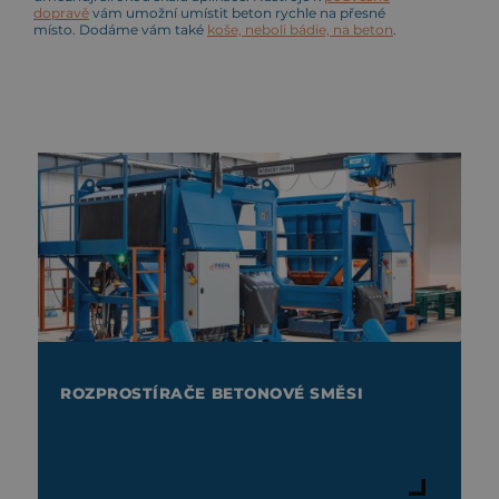
dopravě
vám umožní umístit beton rychle na přesné
místo. Dodáme vám také
koše, neboli bádie, na beton
.
ROZPROSTÍRAČE BETONOVÉ SMĚSI