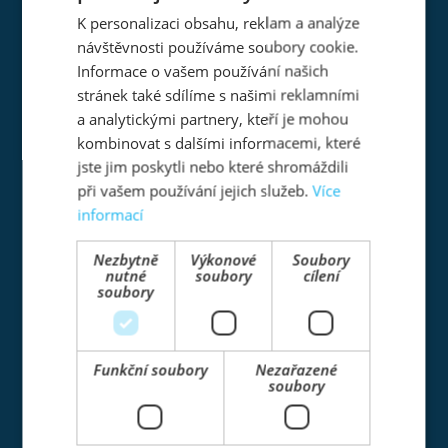
K personalizaci obsahu, reklam a analýze
Stávajícím i novým zákazníkům nabízíme zprostředkování
ENGLISH
služeb, které nejsou hlavním předmětem našeho podnikání, ale
návštěvnosti používáme soubory cookie.
úzce s ním souvisí.
GERMAN
Informace o vašem používání našich
PROJEKČNÍ
stránek také sdílíme s našimi reklamními
ČINNOST
a analytickými partnery, kteří je mohou
V rámci vlastního
kombinovat s dalšími informacemi, které
engineeringu
jste jim poskytli nebo které shromáždili
nabízíme
spolupráci při
při vašem používání jejich služeb.
Více
realizaci vašich
projektů.
informací
REPASE
Nezbytně
Výkonové
Soubory
Vlastníte zařízení,
nutné
soubory
cílení
které vlivem jeho
soubory
používání ztrácí
původní
vlastnosti, ale
výměna celého
celku je příliš
Funkční soubory
Nezařazené
nákladná?
soubory
ZAKÁZKOVÁ
VÝROBA