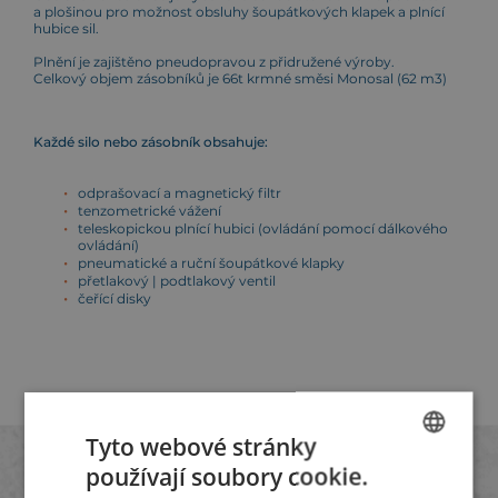
a plošinou pro možnost obsluhy šoupátkových klapek a plnící
hubice sil.
Plnění je zajištěno pneudopravou z přidružené výroby.
Celkový objem zásobníků je 66t krmné směsi Monosal (62 m3)
Každé silo nebo zásobník obsahuje:
odprašovací a magnetický filtr
tenzometrické vážení
teleskopickou plnící hubici (ovládání pomocí dálkového
ovládání)
pneumatické a ruční šoupátkové klapky
přetlakový | podtlakový ventil
čeřící disky
Tyto webové stránky
používají soubory cookie.
CZECH