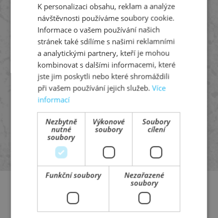
KONTAKTNÍ
K personalizaci obsahu, reklam a analýze
ENGLISH
FORMULÁŘ
návštěvnosti používáme soubory cookie.
GERMAN
Informace o vašem používání našich
stránek také sdílíme s našimi reklamními
a analytickými partnery, kteří je mohou
kombinovat s dalšími informacemi, které
jste jim poskytli nebo které shromáždili
při vašem používání jejich služeb.
Více
informací
Souhlasím se
zpracováním osobních údajů
.
Nezbytně
Výkonové
Soubory
nutné
soubory
cílení
ODESLAT
soubory
Funkční soubory
Nezařazené
soubory
Prefa Technology a.s.
Průmyslová 566/5, 108 00 Praha 10