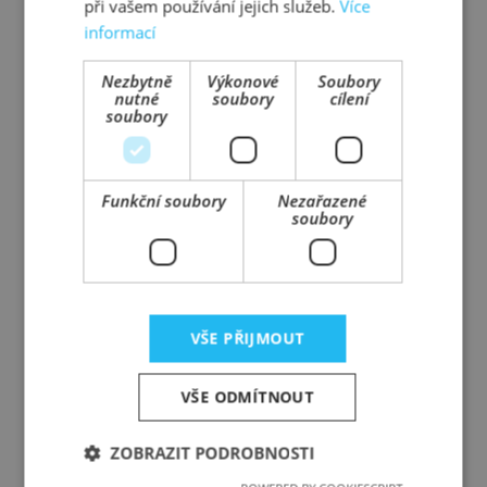
při vašem používání jejich služeb.
Více
informací
Nezbytně
Výkonové
Soubory
Prefa Technology a.s.
nutné
soubory
cílení
Průmyslová 566/5, 108 00 Praha 10
soubory
Váš partner pro železobeton
Funkční soubory
Nezařazené
soubory
T:
+420 608 265 978
M:
+420 608 265 988
E:
info@prefa-technology.cz
prefa-technology.cz
VŠE PŘIJMOUT
ZÁKAZNICKÝ PORTÁL
VŠE ODMÍTNOUT
VSTOUPIT
ZOBRAZIT PODROBNOSTI