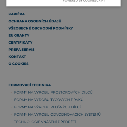
POWERED BY COOKIESCRIPT
KARIÉRA
OCHRANA OSOBNÍCH ÚDAJŮ
VŠEOBECNÉ OBCHODNÍ PODMÍNKY
EU GRANTY
CERTIFIKÁTY
PREFA SERVIS
KONTAKT
O COOKIES
FORMOVACÍ TECHNIKA
FORMY NA VÝROBU PROSTOROVÝCH DÍLCŮ
FORMY NA VÝROBU TYČOVÝCH PRVKŮ
FORMY NA VÝROBU PLOŠNÝCH DÍLCŮ
FORMY NA VÝROBU ODVODŇOVACÍCH SYSTÉMŮ
TECHNOLOGIE VNÁŠENÍ PŘEDPĚTÍ