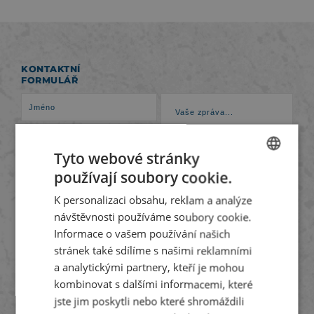
KONTAKTNÍ
FORMULÁŘ
Tyto webové stránky
používají soubory cookie.
CZECH
K personalizaci obsahu, reklam a analýze
ENGLISH
návštěvnosti používáme soubory cookie.
GERMAN
Souhlasím se
zpracováním osobních údajů
.
Informace o vašem používání našich
stránek také sdílíme s našimi reklamními
ODESLAT
a analytickými partnery, kteří je mohou
kombinovat s dalšími informacemi, které
jste jim poskytli nebo které shromáždili