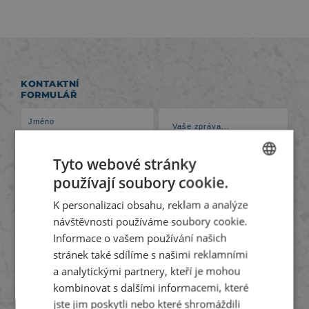
KONTAKTNÍ
FORMULÁŘ
Tyto webové stránky
používají soubory cookie.
CZECH
K personalizaci obsahu, reklam a analýze
ENGLISH
návštěvnosti používáme soubory cookie.
GERMAN
Informace o vašem používání našich
Souhlasím se
zpracováním osobních údajů
.
stránek také sdílíme s našimi reklamními
a analytickými partnery, kteří je mohou
ODESLAT
kombinovat s dalšími informacemi, které
jste jim poskytli nebo které shromáždili