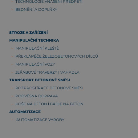
TECHNOLOGIE VNÁŠENÍ PŘEDPĚTÍ
BEDNĚNÍ A DOPLŇKY
STROJE A ZAŘÍZENÍ
MANIPULAČNÍ TECHNIKA
MANIPULAČNÍ KLEŠTĚ
PŘEKLÁPĚČE ŽELEZOBETONOVÝCH DÍLCŮ
MANIPULAČNÍ VOZY
JEŘÁBOVÉ TRAVERZY | VAHADLA
TRANSPORT BETONOVÉ SMĚSI
ROZPROSTÍRAČE BETONOVÉ SMĚSI
PODVĚSNÁ DOPRAVA
KOŠE NA BETON ǀ BÁDIE NA BETON
AUTOMATIZACE
AUTOMATIZACE VÝROBY