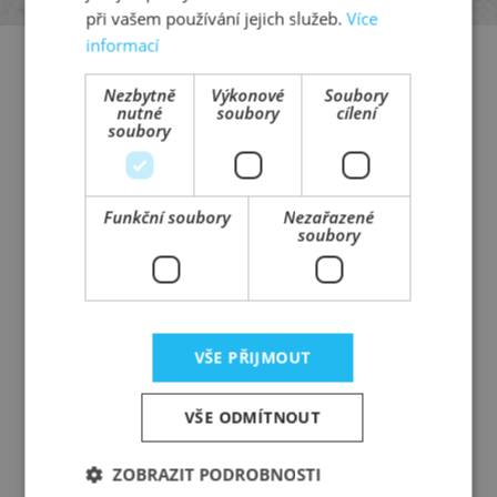
při vašem používání jejich služeb.
Více
informací
Nezbytně
Výkonové
Soubory
Prefa Technology a.s.
nutné
soubory
cílení
soubory
Průmyslová 566/5, 108 00 Praha 10
Váš partner pro železobeton
Funkční soubory
Nezařazené
soubory
T:
+420 608 265 978
M:
+420 608 265 988
E:
info@prefa-technology.cz
VŠE PŘIJMOUT
prefa-technology.cz
VŠE ODMÍTNOUT
ZÁKAZNICKÝ PORTÁL
VSTOUPIT
ZOBRAZIT PODROBNOSTI